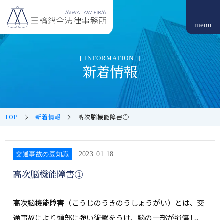
TOP
当事務所の強み
INFORMATION
新着情報
後遺障害について
示談までの流れ
弁護士費用
解決事例
TOP
新着情報
高次脳機能障害①
弁護士紹介
アクセス
交通事故の豆知識
2023.01.18
高次脳機能障害①
高次脳機能障害（こうじのうきのうしょうがい）とは、交
通事故により頭部に強い衝撃をうけ、脳の一部が損傷し、